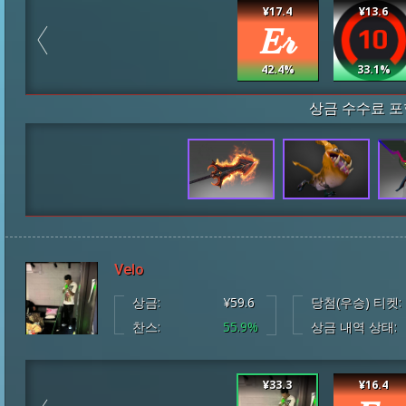
¥17.4
¥13.6
42.4%
33.1%
상금 수수료 포
Velo
상금:
¥59.6
당첨(우승) 티켓:
찬스:
55.9%
상금 내역 상태:
¥33.3
¥16.4