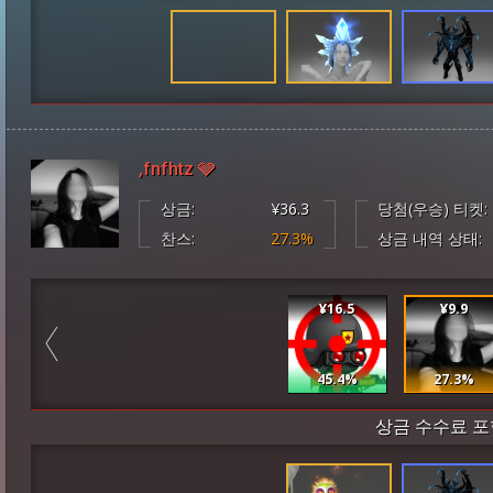
,fnfhtz 🩶
상금:
¥36.3
당첨(우승) 티켓:
찬스:
27.3%
상금 내역 상태:
¥16.5
¥9.9
45.4%
27.3%
상금 수수료 포