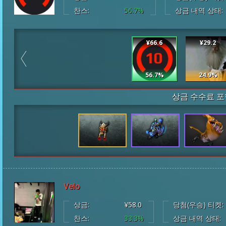
찬스:
56.7%
상금 내역 상태:
¥66.6
¥29.2
56.7%
24.9%
상금 수수료 포
Velo
상금:
¥58.0
당첨(우승) 티켓:
찬스:
33.3%
상금 내역 상태: