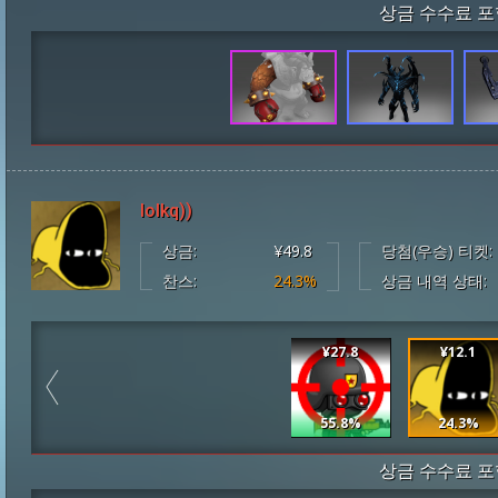
상금 수수료 포
lolkq))
상금:
¥49.8
당첨(우승) 티켓:
찬스:
24.3%
상금 내역 상태:
¥27.8
¥12.1
55.8%
24.3%
상금 수수료 포