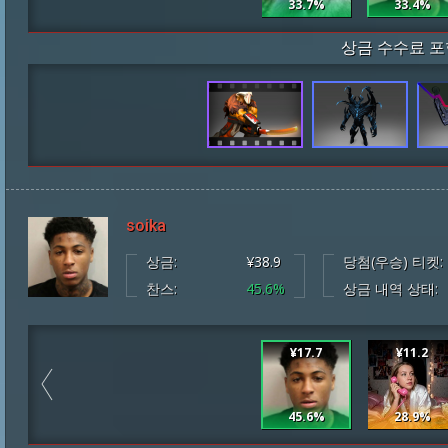
33.7%
33.4%
상금 수수료 포
soika
상금:
¥38.9
당첨(우승) 티켓:
찬스:
45.6%
상금 내역 상태:
¥17.7
¥11.2
45.6%
28.9%