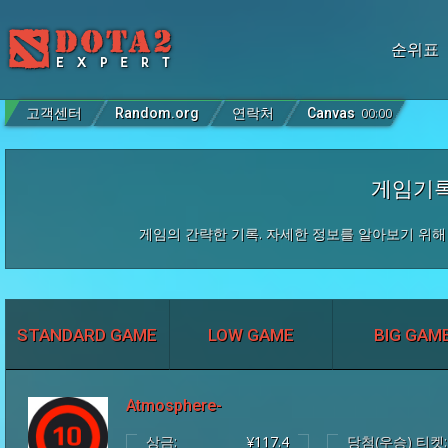
순위표
고객센터
Random.org
연락처
Canvas
00
:
00
게임기
게임의 간략한 기록. 자세한 정보를 알아보기 위
STANDARD GAME
LOW GAME
BIG GAM
Atmosphere-
상금:
¥117.4
당첨(우승) 티켓: