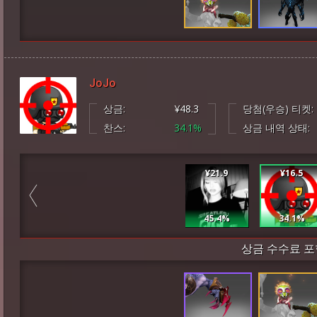
JoJo
상금:
¥48.3
당첨(우승) 티켓:
찬스:
34.1%
상금 내역 상태:
¥21.9
¥16.5
45.4%
34.1%
상금 수수료 포