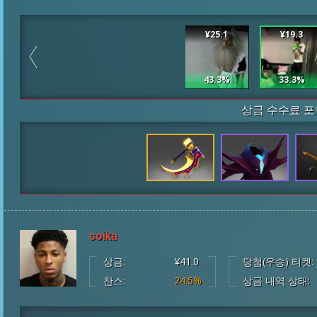
¥25.1
¥19.3
43.3%
33.3%
상금 수수료 포
soika
상금:
¥41.0
당첨(우승) 티켓:
찬스:
24.5%
상금 내역 상태: