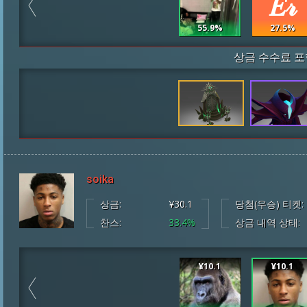
55.9%
27.5%
상금 수수료 포
soika
상금:
¥30.1
당첨(우승) 티켓:
찬스:
33.4%
상금 내역 상태:
¥10.1
¥10.1