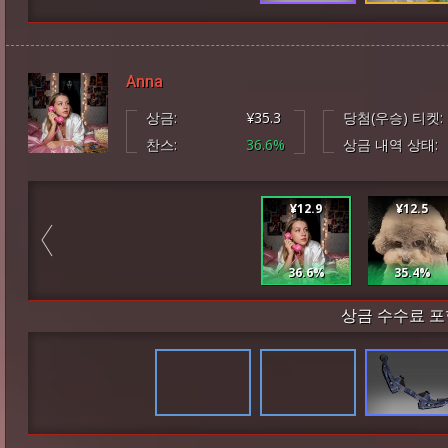
Anna
상금:
¥35.3
당첨(우승) 티켓:
찬스:
36.6%
상금 내역 상태:
¥12.9
¥12.5
36.6%
35.4%
상금 수수료 포