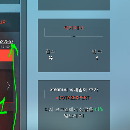
럭키 데이
-
찬스
:
뱅크
:
%
¥
Steam의 닉네임에 추가
«DOTA2EXPERT»
다시 로그인해서 상금을
+1%
얻으세요!