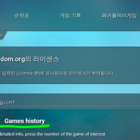
순위표
게임 기록
페어플레이게임
00
ndom.org의 라이센스
g의 입력란 (License @)에 표시된대로 라이센스가 부여됩니다.
엇입니까?