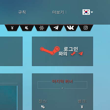
규칙
더보기
...
¥
마지막 위너
-
찬스
:
뱅크
:
%
¥