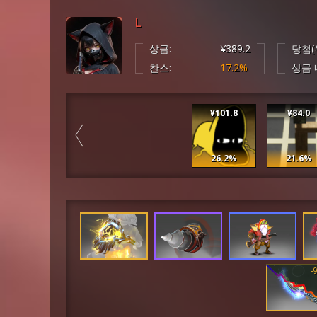
L
상금:
¥389.2
당첨(
찬스:
17.2%
상금 
¥101.8
¥84.0
26.2%
21.6%