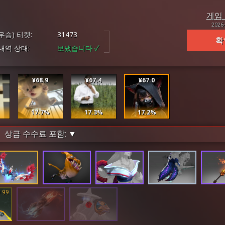
게임 
2026-
우승) 티켓:
31473
내역 상태:
보냈습니다 ✓
¥68.9
¥67.4
¥67.0
17.7%
17.3%
17.2%
상금 수수료 포함: ▼