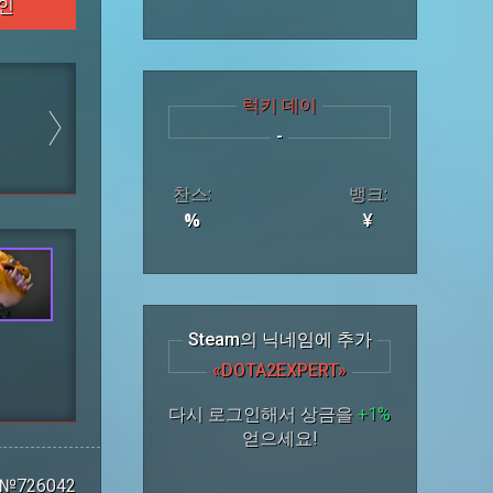
럭키 데이
-
찬스
:
뱅크
:
%
¥
Steam의 닉네임에 추가
«DOTA2EXPERT»
다시 로그인해서 상금을
+1%
얻으세요!
№726042