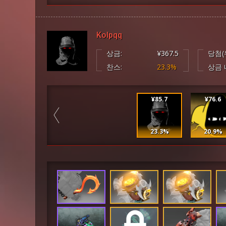
Kolpqq
상금:
¥367.5
당첨(
찬스:
23.3%
상금 
¥85.7
¥76.6
23.3%
20.9%