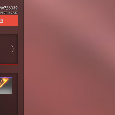
№726039
08-07 16:27:37