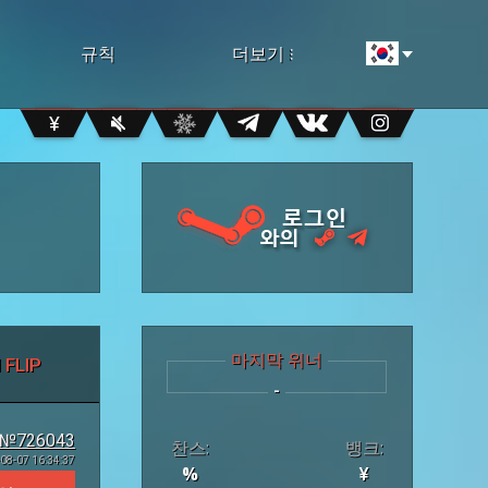
규칙
더보기
...
¥
마지막 위너
 FLIP
-
№726043
찬스
:
뱅크
:
08-07 16:34:37
%
¥