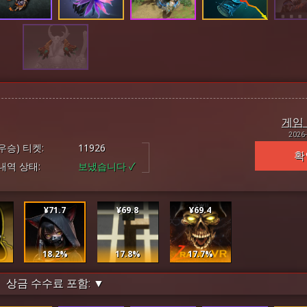
게임 
2026-
우승) 티켓:
11926
내역 상태:
보냈습니다 ✓
¥71.7
¥69.8
¥69.4
18.2%
17.8%
17.7%
상금 수수료 포함: ▼