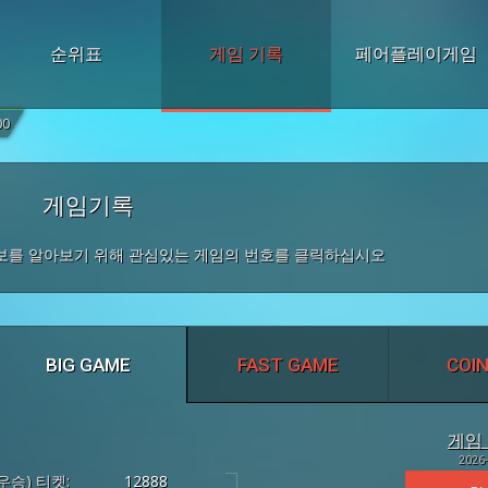
순위표
게임 기록
페어플레이게임
00
게임기록
정보를 알아보기 위해 관심있는 게임의 번호를 클릭하십시오
BIG GAME
FAST GAME
COIN
게임 
2026-
우승) 티켓:
12888