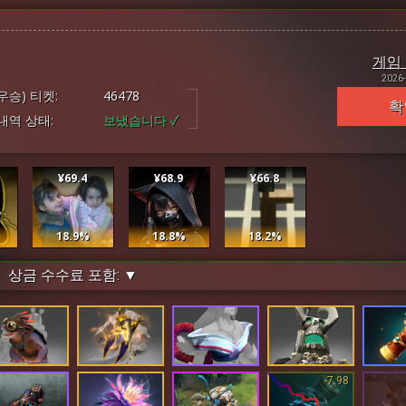
게임 
2026-
우승) 티켓:
46478
내역 상태:
보냈습니다 ✓
¥69.4
¥68.9
¥66.8
18.9%
18.8%
18.2%
상금 수수료 포함: ▼